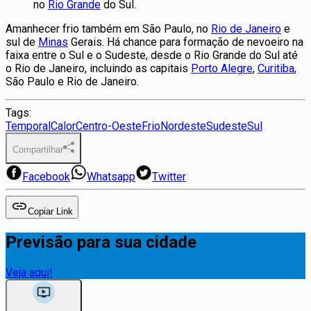
no
Rio Grande
do Sul.
Amanhecer frio também em São Paulo, no
Rio de Janeiro
e
sul de
Minas
Gerais. Há chance para formação de nevoeiro na
faixa entre o Sul e o Sudeste, desde o Rio Grande do Sul até
o Rio de Janeiro, incluindo as capitais
Porto Alegre
,
Curitiba
,
São Paulo e Rio de Janeiro.
Tags:
Temporal
Calor
Centro-Oeste
Frio
Nordeste
Sudeste
Sul
Compartilhar
Facebook
Whatsapp
Twitter
Copiar Link
Previsão para sua cidade
Veja aqui!