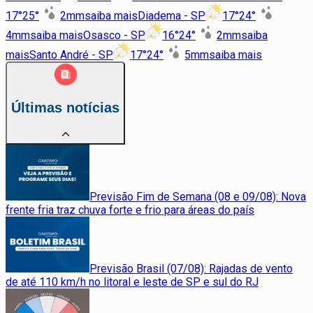
17
°
25
°
2
mm
saiba mais
Diadema - SP
17
°
24
°
4
mm
saiba mais
Osasco - SP
16
°
24
°
2
mm
saiba
mais
Santo André - SP
17
°
24
°
5
mm
saiba mais
Últimas notícias
Previsão Fim de Semana (08 e 09/08): Nova
frente fria traz chuva forte e frio para áreas do país
Previsão Brasil (07/08): Rajadas de vento
de até 110 km/h no litoral e leste de SP e sul do RJ