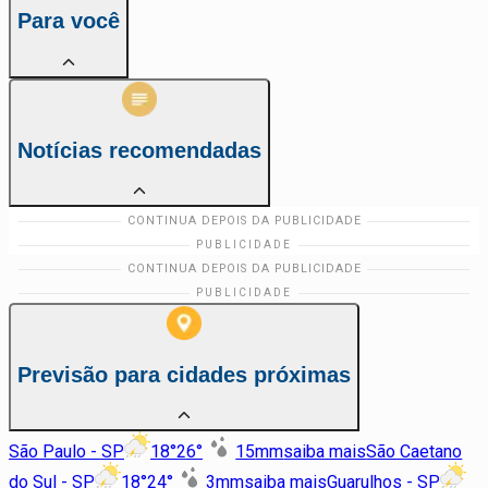
Para você
Notícias recomendadas
Previsão para cidades próximas
São Paulo - SP
18
°
26
°
15
mm
saiba mais
São Caetano
do Sul - SP
18
°
24
°
3
mm
saiba mais
Guarulhos - SP