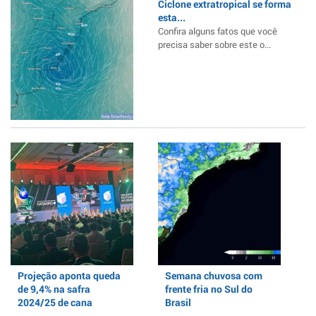
Ciclone extratropical se forma
esta...
Confira alguns fatos que você
precisa saber sobre este o...
Projeção aponta queda
Semana chuvosa com
de 9,4% na safra
frente fria no Sul do
2024/25 de cana
Brasil