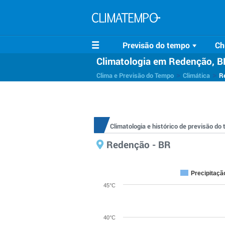
Previsão do tempo
Ch
Climatologia em Redenção, B
>
>
Clima e Previsão do Tempo
Climática
R
Climatologia e histórico de previsão d
Redenção - BR
Precipitaçã
45°C
40°C