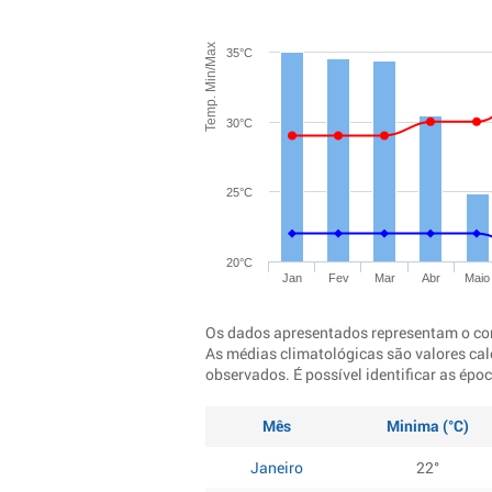
Temp. Min/Max
35°C
30°C
25°C
20°C
Jan
Fev
Mar
Abr
Maio
Os dados apresentados representam o co
As médias climatológicas são valores cal
observados. É possível identificar as ép
Mês
Minima (°C)
Janeiro
22°