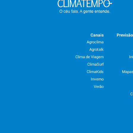
Canais
Previsã
Agroclima
Agrotalk
Clima de Viagem
In
ClimaSurf
ClimaKids
Mapas
Inverno
Verão
C