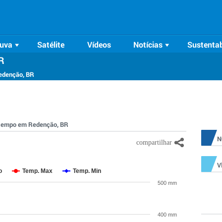
uva
Satélite
Vídeos
Notícias
Sustentab
R
edenção, BR
o tempo em Redenção, BR
N
V
o
Temp. Max
Temp. Min
500 mm
400 mm