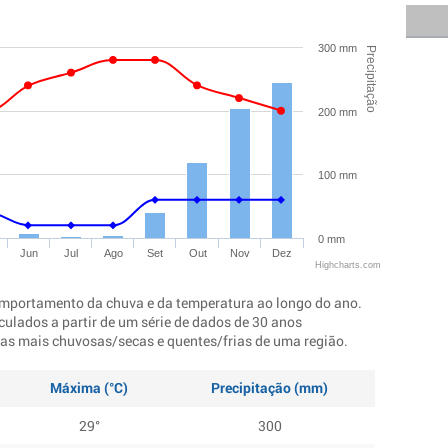
300 mm
Precipitação
200 mm
100 mm
0 mm
Jun
Jul
Ago
Set
Out
Nov
Dez
Highcharts.com
mportamento da chuva e da temperatura ao longo do ano.
culados a partir de um série de dados de 30 anos
ocas mais chuvosas/secas e quentes/frias de uma região.
Máxima (°C)
Precipitação (mm)
29°
300