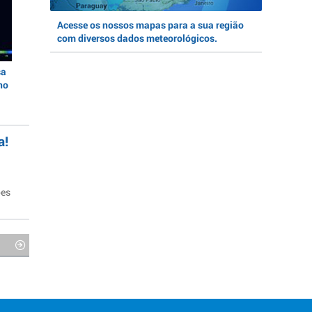
Acesse os nossos mapas para a sua região
com diversos dados meteorológicos.
sa
no
a!
ões