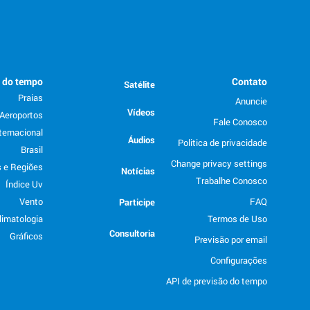
o do tempo
Contato
Satélite
Praias
Anuncie
Vídeos
Aeroportos
Fale Conosco
ternacional
Áudios
Politica de privacidade
Brasil
Change privacy settings
 e Regiões
Notícias
Trabalhe Conosco
Índice Uv
Vento
FAQ
Participe
limatologia
Termos de Uso
Consultoria
Gráficos
Previsão por email
Configurações
API de previsão do tempo