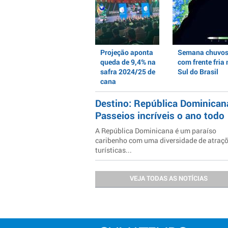
Projeção aponta
Semana chuvo
queda de 9,4% na
com frente fria 
safra 2024/25 de
Sul do Brasil
cana
Destino: República Dominican
Passeios incríveis o ano todo
A República Dominicana é um paraíso
caribenho com uma diversidade de atraç
turísticas...
VEJA TODAS AS NOTÍCIAS