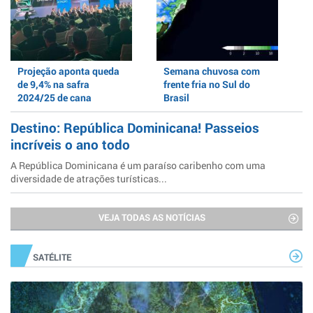
Projeção aponta queda
Semana chuvosa com
de 9,4% na safra
frente fria no Sul do
2024/25 de cana
Brasil
Destino: República Dominicana! Passeios
incríveis o ano todo
A República Dominicana é um paraíso caribenho com uma
diversidade de atrações turísticas...
VEJA TODAS AS NOTÍCIAS
SATÉLITE