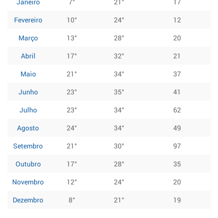
Janeiro
7°
21°
17
Fevereiro
10°
24°
12
Março
13°
28°
20
Abril
17°
32°
21
Maio
21°
34°
37
Junho
23°
35°
41
Julho
23°
34°
62
Agosto
24°
34°
49
Setembro
21°
30°
97
Outubro
17°
28°
35
Novembro
12°
24°
20
Dezembro
8°
21°
19