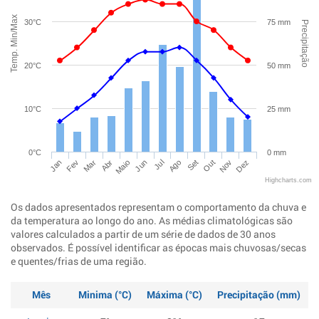
Temp. Min/Max
30°C
75 mm
Precipitação
20°C
50 mm
10°C
25 mm
0°C
0 mm
Jan
Abr
Jul
Out
Mar
Jun
Set
Dez
Fev
Maio
Ago
Nov
Highcharts.com
Os dados apresentados representam o comportamento da chuva e
da temperatura ao longo do ano. As médias climatológicas são
valores calculados a partir de um série de dados de 30 anos
observados. É possível identificar as épocas mais chuvosas/secas
e quentes/frias de uma região.
Mês
Minima (°C)
Máxima (°C)
Precipitação (mm)