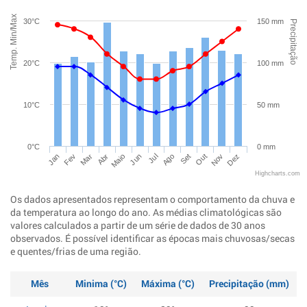
Temp. Min/Max
30°C
150 mm
Precipitação
20°C
100 mm
10°C
50 mm
0°C
0 mm
Jan
Abr
Jul
Out
Mar
Jun
Set
Dez
Fev
Maio
Ago
Nov
Highcharts.com
Os dados apresentados representam o comportamento da chuva e
da temperatura ao longo do ano. As médias climatológicas são
valores calculados a partir de um série de dados de 30 anos
observados. É possível identificar as épocas mais chuvosas/secas
e quentes/frias de uma região.
Mês
Minima (°C)
Máxima (°C)
Precipitação (mm)