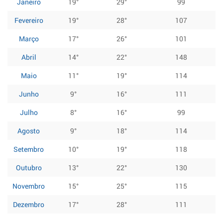
Janeiro
19°
29°
99
Fevereiro
19°
28°
107
Março
17°
26°
101
Abril
14°
22°
148
Maio
11°
19°
114
Junho
9°
16°
111
Julho
8°
16°
99
Agosto
9°
18°
114
Setembro
10°
19°
118
Outubro
13°
22°
130
Novembro
15°
25°
115
Dezembro
17°
28°
111