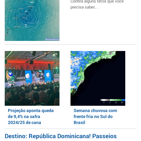
Confira alguns fatos que você
precisa saber.. .
Projeção aponta queda
Semana chuvosa com
de 9,4% na safra
frente fria no Sul do
2024/25 de cana
Brasil
Destino: República Dominicana! Passeios