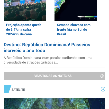
Projeção aponta queda
Semana chuvosa com
de 9,4% na safra
frente fria no Sul do
2024/25 de cana
Brasil
Destino: República Dominicana! Passeios
incríveis o ano todo
A República Dominicana é um paraíso caribenho com uma
diversidade de atrações turísticas...
VEJA TODAS AS NOTÍCIAS
SATÉLITE