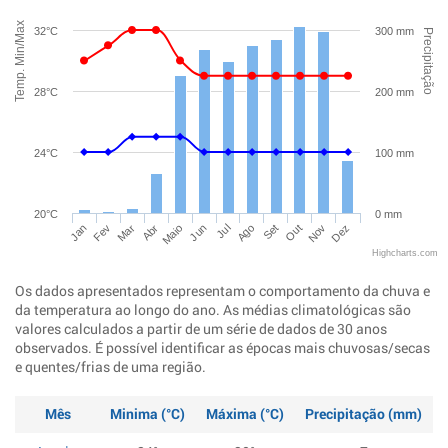
Temp. Min/Max
32°C
300 mm
Precipitação
28°C
200 mm
24°C
100 mm
20°C
0 mm
Jan
Abr
Jul
Out
Mar
Jun
Set
Dez
Fev
Maio
Ago
Nov
Highcharts.com
Os dados apresentados representam o comportamento da chuva e
da temperatura ao longo do ano. As médias climatológicas são
valores calculados a partir de um série de dados de 30 anos
observados. É possível identificar as épocas mais chuvosas/secas
e quentes/frias de uma região.
Mês
Minima (°C)
Máxima (°C)
Precipitação (mm)