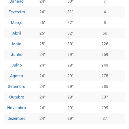
Janeiro
24°
30°
7
Fevereiro
24°
31°
4
Março
25°
32°
8
Abril
25°
32°
66
Maio
25°
30°
226
Junho
24°
29°
269
Julho
24°
29°
249
Agosto
24°
29°
275
Setembro
24°
29°
285
Outubro
24°
29°
307
Novembro
24°
29°
299
Dezembro
24°
29°
87