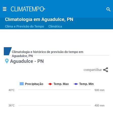
Climatologia em Aguadulce, PN
>
Clima e Previsão do Tempo
Climática
Climatologia e histórico de previsão do tempo em
Aguadulce, PN
Aguadulce - PN
Precipitação
Temp. Max
Temp. Min
40°C
500 mm
36°C
400 mm