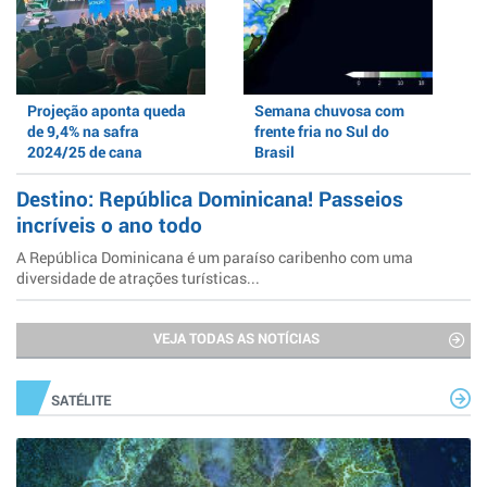
Projeção aponta queda
Semana chuvosa com
de 9,4% na safra
frente fria no Sul do
2024/25 de cana
Brasil
Destino: República Dominicana! Passeios
incríveis o ano todo
A República Dominicana é um paraíso caribenho com uma
diversidade de atrações turísticas...
VEJA TODAS AS NOTÍCIAS
SATÉLITE