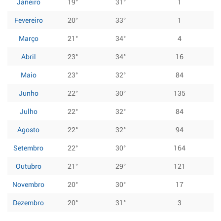
Janeiro
19°
31°
1
Fevereiro
20°
33°
1
Março
21°
34°
4
Abril
23°
34°
16
Maio
23°
32°
84
Junho
22°
30°
135
Julho
22°
32°
84
Agosto
22°
32°
94
Setembro
22°
30°
164
Outubro
21°
29°
121
Novembro
20°
30°
17
Dezembro
20°
31°
3