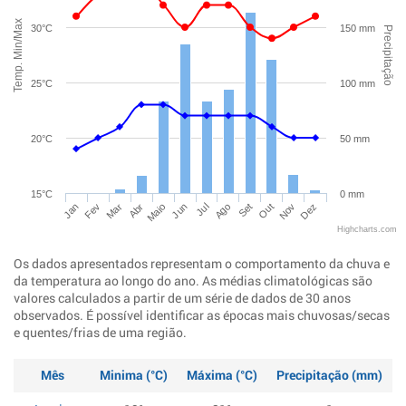
Temp. Min/Max
30°C
150 mm
Precipitação
25°C
100 mm
20°C
50 mm
15°C
0 mm
Jan
Abr
Jul
Out
Mar
Jun
Set
Dez
Fev
Maio
Ago
Nov
Highcharts.com
Os dados apresentados representam o comportamento da chuva e
da temperatura ao longo do ano. As médias climatológicas são
valores calculados a partir de um série de dados de 30 anos
observados. É possível identificar as épocas mais chuvosas/secas
e quentes/frias de uma região.
Mês
Minima (°C)
Máxima (°C)
Precipitação (mm)