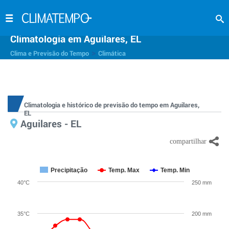
Climatologia em Aguilares, EL
>
Clima e Previsão do Tempo
Climática
Climatologia e histórico de previsão do tempo em Aguilares,
EL
Aguilares - EL
Precipitação
Temp. Max
Temp. Min
40°C
250 mm
35°C
200 mm