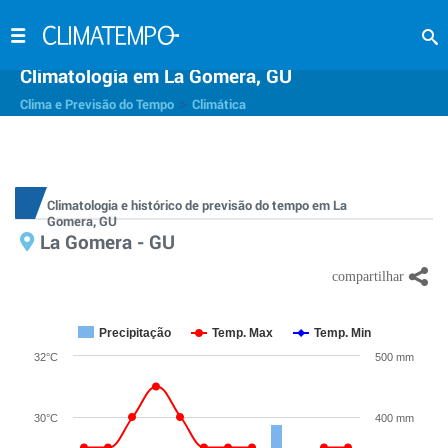
Climatologia em La Gomera, GU
>
Clima e Previsão do Tempo
Climática
Climatologia e histórico de previsão do tempo em La
Gomera, GU
La Gomera - GU
Precipitação
Temp. Max
Temp. Min
32°C
500 mm
30°C
400 mm