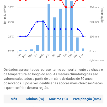
Temp. Min/Max
28°C
300 mm
Precipitação
26°C
200 mm
24°C
100 mm
22°C
0 mm
Jan
Abr
Jul
Out
Mar
Jun
Set
Dez
Fev
Maio
Ago
Nov
Highcharts.com
Os dados apresentados representam o comportamento da chuva e
da temperatura ao longo do ano. As médias climatológicas são
valores calculados a partir de um série de dados de 30 anos
observados. É possível identificar as épocas mais chuvosas/secas
e quentes/frias de uma região.
Mês
Minima (°C)
Máxima (°C)
Precipitação (mm)