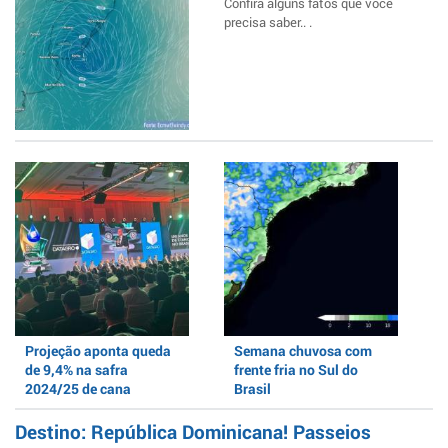
Confira alguns fatos que você
precisa saber.. .
Projeção aponta queda
Semana chuvosa com
de 9,4% na safra
frente fria no Sul do
2024/25 de cana
Brasil
Destino: República Dominicana! Passeios