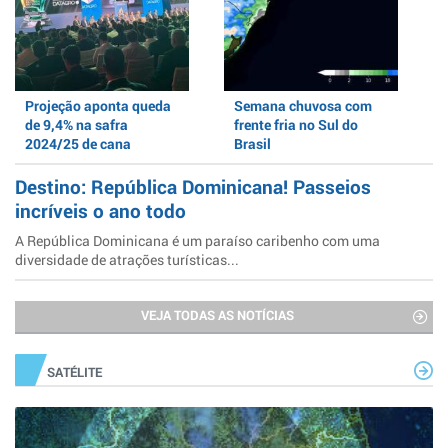
Projeção aponta queda
Semana chuvosa com
de 9,4% na safra
frente fria no Sul do
2024/25 de cana
Brasil
Destino: República Dominicana! Passeios
incríveis o ano todo
A República Dominicana é um paraíso caribenho com uma
diversidade de atrações turísticas...
VEJA TODAS AS NOTÍCIAS
SATÉLITE