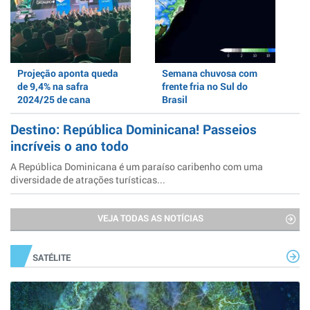
Projeção aponta queda
Semana chuvosa com
de 9,4% na safra
frente fria no Sul do
2024/25 de cana
Brasil
Destino: República Dominicana! Passeios
incríveis o ano todo
A República Dominicana é um paraíso caribenho com uma
diversidade de atrações turísticas...
VEJA TODAS AS NOTÍCIAS
SATÉLITE