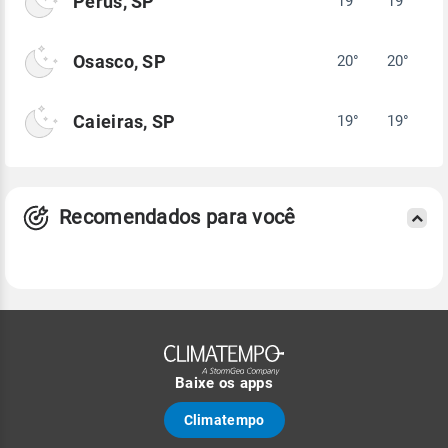
Perus, SP
19°
19°
Osasco, SP
20°
20°
Caieiras, SP
19°
19°
Recomendados para você
Baixe os apps
Climatempo