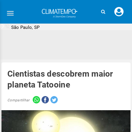
Faç
seu
logi
São Paulo, SP
Cientistas descobrem maior
planeta Tatooine
Compartilhar