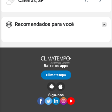
Caieiras, SP
15°
15°
Recomendados para você
Baixe os apps
Climatempo
Siga-nos