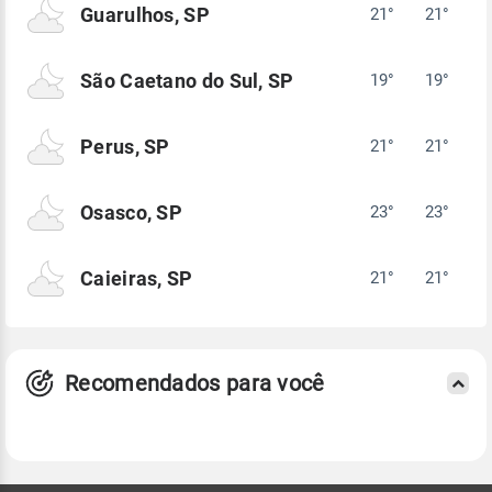
Guarulhos, SP
21°
21°
São Caetano do Sul, SP
19°
19°
Perus, SP
21°
21°
Osasco, SP
23°
23°
Caieiras, SP
21°
21°
Recomendados para você