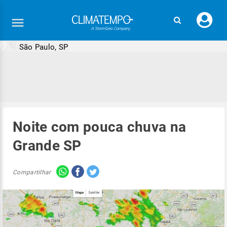
Faç
seu
logi
São Paulo, SP
Noite com pouca chuva na
Grande SP
Compartilhar