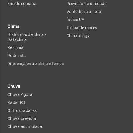
Fim de semana
Previsão de umidade
Vento hora a hora
Índice UV
Clima
Tábua de marés
Históricos de clima -
Climatologia
Dataclima
Relclima
Podcasts
Diferença entre clima e tempo
Chuva
Chuva Agora
Radar RJ
Outros radares
Chuva prevista
Chuva acumulada