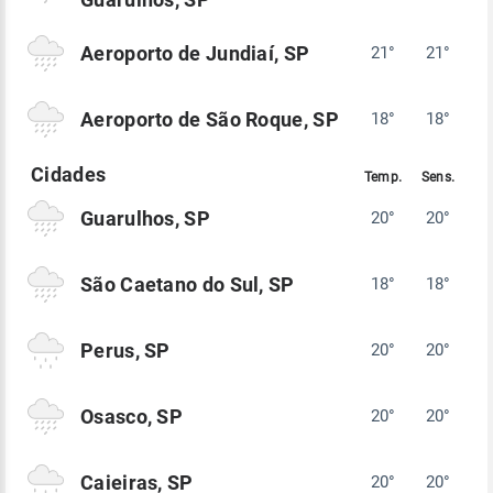
Aeroporto de Jundiaí, SP
21°
21°
Aeroporto de São Roque, SP
18°
18°
Guarulhos, SP
20°
20°
São Caetano do Sul, SP
18°
18°
Perus, SP
20°
20°
Osasco, SP
20°
20°
Caieiras, SP
20°
20°