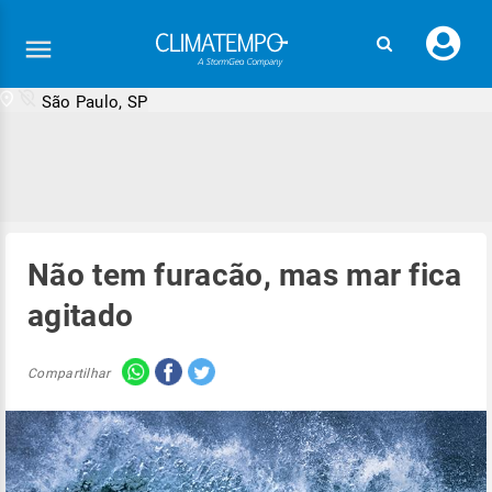
Faç
seu
logi
São Paulo, SP
Não tem furacão, mas mar fica
agitado
Compartilhar