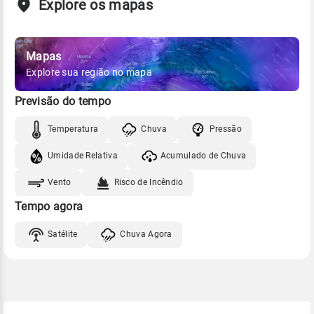
Explore os mapas
Mapas
Explore sua região no mapa
Previsão do tempo
Temperatura
Chuva
Pressão
Umidade Relativa
Acumulado de Chuva
Vento
Risco de Incêndio
Tempo agora
Satélite
Chuva Agora