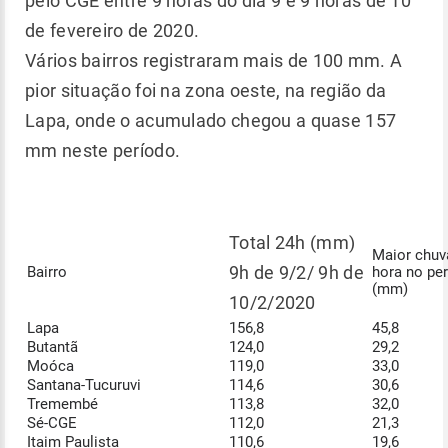
pelo CGE entre 9 horas do dia 9 e 9 horas de 10
de fevereiro de 2020.
Vários bairros registraram mais de 100 mm. A
pior situação foi na zona oeste, na região da
Lapa, onde o acumulado chegou a quase 157
mm neste período.
Total 24h (mm)
Maior chuv
9h de 9/2/ 9h de
Bairro
hora no pe
(mm)
10/2/2020
Lapa
156,8
45,8
Butantã
124,0
29,2
Moóca
119,0
33,0
Santana-Tucuruvi
114,6
30,6
Tremembé
113,8
32,0
Sé-CGE
112,0
21,3
Itaim Paulista
110,6
19,6