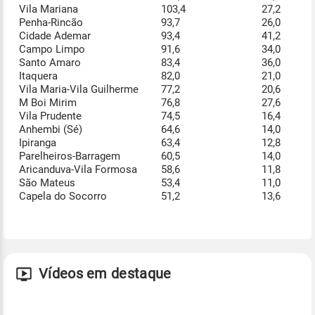
Vila Mariana
103,4
27,2
Penha-Rincão
93,7
26,0
Cidade Ademar
93,4
41,2
Campo Limpo
91,6
34,0
Santo Amaro
83,4
36,0
Itaquera
82,0
21,0
Vila Maria-Vila Guilherme
77,2
20,6
M Boi Mirim
76,8
27,6
Vila Prudente
74,5
16,4
Anhembi (Sé)
64,6
14,0
Ipiranga
63,4
12,8
Parelheiros-Barragem
60,5
14,0
Aricanduva-Vila Formosa
58,6
11,8
São Mateus
53,4
11,0
Capela do Socorro
51,2
13,6
Vídeos em destaque