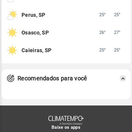
Perus, SP
25°
25°
Osasco, SP
26°
27°
Caieiras, SP
25°
25°
Recomendados para você
Baixe os apps