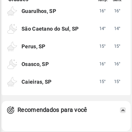
Guarulhos, SP
16°
16°
São Caetano do Sul, SP
14°
14°
Perus, SP
15°
15°
Osasco, SP
16°
16°
Caieiras, SP
15°
15°
Recomendados para você