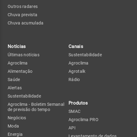
Outros radares
Chuva prevista
Chuva acumulada
Notícias
Canais
Últimas notícias
Sustentabilidade
Agroclima
Agroclima
Alimentação
Agrotalk
Saúde
Rádio
Alertas
Sustentabilidade
Produtos
Agroclima - Boletim Semanal
de previsão do tempo
SMAC
Negócios
Agroclima PRO
Moda
API
Energia
Levantamento de dados