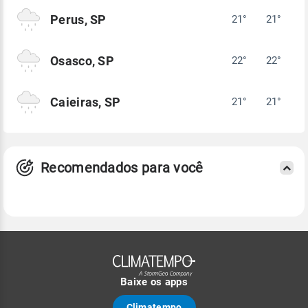
Perus, SP
21°
21°
Osasco, SP
22°
22°
Caieiras, SP
21°
21°
Recomendados para você
Baixe os apps
Climatempo