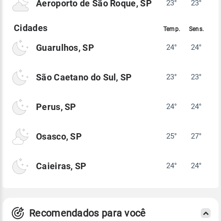
Aeroporto de São Roque, SP
23°
23°
Guarulhos, SP
24°
24°
São Caetano do Sul, SP
23°
23°
Perus, SP
24°
24°
Osasco, SP
25°
27°
Caieiras, SP
24°
24°
Recomendados para você