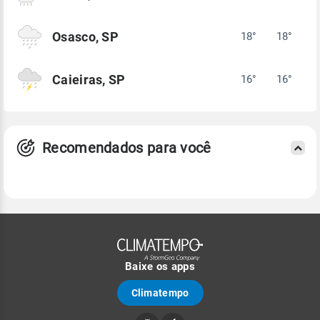
Osasco, SP
18°
18°
Caieiras, SP
16°
16°
Recomendados para você
Baixe os apps
Climatempo