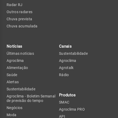
Radar RJ
Outros radares
Chuva prevista
Chuva acumulada
Notícias
Canais
Últimas notícias
Sustentabilidade
Agroclima
Agroclima
Alimentação
Agrotalk
Saúde
Rádio
Alertas
Sustentabilidade
Produtos
Agroclima - Boletim Semanal
de previsão do tempo
SMAC
Negócios
Agroclima PRO
Moda
API