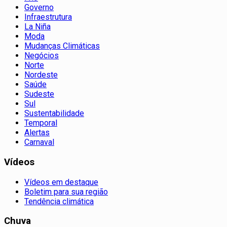
Governo
Infraestrutura
La Niña
Moda
Mudanças Climáticas
Negócios
Norte
Nordeste
Saúde
Sudeste
Sul
Sustentabilidade
Temporal
Alertas
Carnaval
Vídeos
Vídeos em destaque
Boletim para sua região
Tendência climática
Chuva