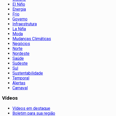
El Niño
Energia
Frio
Governo
Infraestrutura
La Niña
Moda
Mudanças Climáticas
Negócios
Norte
Nordeste
Saúde
Sudeste
Sul
Sustentabilidade
Temporal
Alertas
Carnaval
Vídeos
Vídeos em destaque
Boletim para sua região