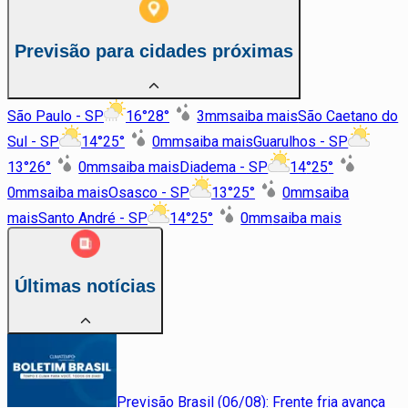
Previsão para cidades próximas
São Paulo - SP
16
°
28
°
3
mm
saiba mais
São Caetano do
Sul - SP
14
°
25
°
0
mm
saiba mais
Guarulhos - SP
13
°
26
°
0
mm
saiba mais
Diadema - SP
14
°
25
°
0
mm
saiba mais
Osasco - SP
13
°
25
°
0
mm
saiba
mais
Santo André - SP
14
°
25
°
0
mm
saiba mais
Últimas notícias
Previsão Brasil (06/08): Frente fria avança