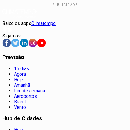
Baixe os apps
Climatempo
Siga-nos
Previsão
15 dias
Agora
Hoje
Amanhã
Fim de semana
Aeroportos
Brasil
Vento
Hub de Cidades
Hoje