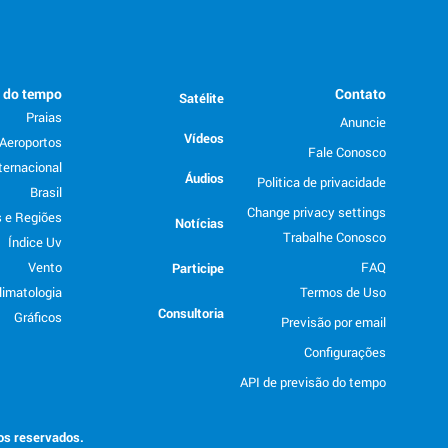
o do tempo
Contato
Satélite
Praias
Anuncie
Vídeos
Aeroportos
Fale Conosco
ternacional
Áudios
Politica de privacidade
Brasil
Change privacy settings
 e Regiões
Notícias
Trabalhe Conosco
Índice Uv
Vento
FAQ
Participe
limatologia
Termos de Uso
Consultoria
Gráficos
Previsão por email
Configurações
API de previsão do tempo
tos reservados.