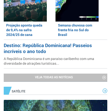
Projeção aponta queda
Semana chuvosa com
de 9,4% na safra
frente fria no Sul do
2024/25 de cana
Brasil
Destino: República Dominicana! Passeios
incríveis o ano todo
A República Dominicana é um paraíso caribenho com uma
diversidade de atrações turísticas...
VEJA TODAS AS NOTÍCIAS
SATÉLITE