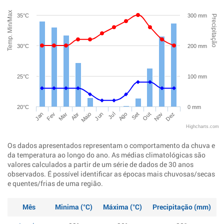
Temp. Min/Max
35°C
300 mm
Precipitação
30°C
200 mm
25°C
100 mm
20°C
0 mm
Jan
Abr
Jul
Out
Mar
Jun
Set
Dez
Fev
Maio
Ago
Nov
Highcharts.com
Os dados apresentados representam o comportamento da chuva e
da temperatura ao longo do ano. As médias climatológicas são
valores calculados a partir de um série de dados de 30 anos
observados. É possível identificar as épocas mais chuvosas/secas
e quentes/frias de uma região.
Mês
Minima (°C)
Máxima (°C)
Precipitação (mm)