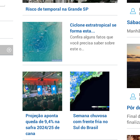
Risco de temporal na Grande SP
Sábad
Ciclone extratropical se
forma esta...
Manhã 
Confira alguns fatos que
você precisa saber sobre
este o...
Pôr d
Projeção aponta
Semana chuvosa
Final 
queda de 9,4% na
com frente fria no
finaliz
safra 2024/25 de
Sul do Brasil
cana