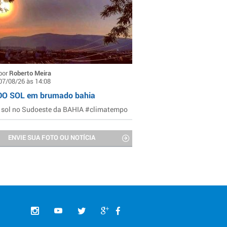
por
Roberto Meira
07/08/26 às 14:08
DO SOL em brumado bahia
 sol no Sudoeste da BAHIA #climatempo
ENVIE SUA FOTO OU NOTÍCIA