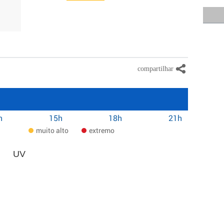
h
15h
18h
21h
muito alto
extremo
UV