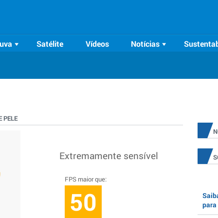
uva
Satélite
Vídeos
Notícias
Sustentab
 PELE
N
Extremamente sensível
S
FPS maior que:
50
Saiba
para 