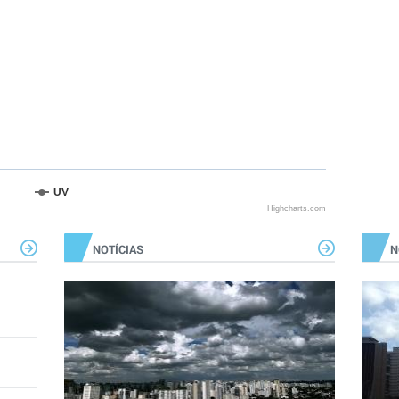
UV
Highcharts.com
NOTÍCIAS
N