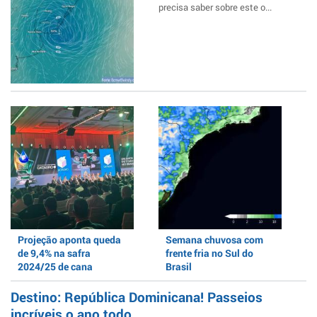
precisa saber sobre este o...
Projeção aponta queda
Semana chuvosa com
de 9,4% na safra
frente fria no Sul do
2024/25 de cana
Brasil
Destino: República Dominicana! Passeios
incríveis o ano todo