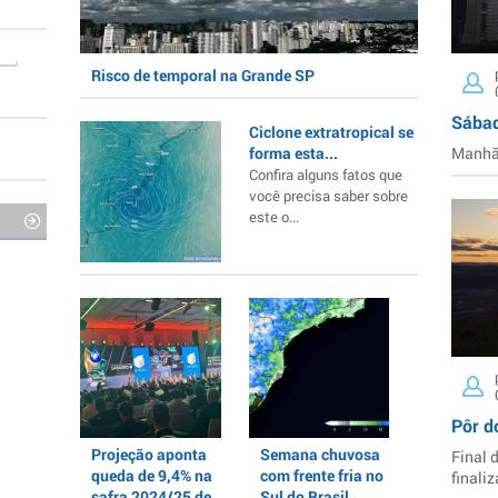
Risco de temporal na Grande SP
Sábad
Ciclone extratropical se
forma esta...
Manhã 
Confira alguns fatos que
você precisa saber sobre
este o...
Pôr d
Projeção aponta
Semana chuvosa
Final 
queda de 9,4% na
com frente fria no
finaliz
safra 2024/25 de
Sul do Brasil