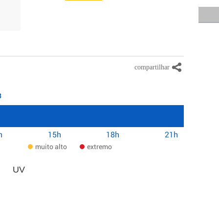
8
h
15h
18h
21h
muito alto
extremo
UV