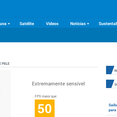
uva
Satélite
Vídeos
Notícias
Sustentab
 PELE
N
Extremamente sensível
S
FPS maior que:
50
Saiba
para 