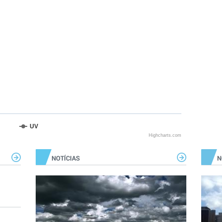
UV
Highcharts.com
NOTÍCIAS
N