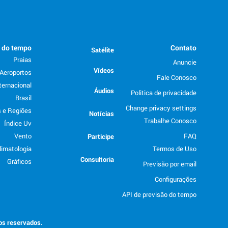
o do tempo
Contato
Satélite
Praias
Anuncie
Vídeos
Aeroportos
Fale Conosco
ternacional
Áudios
Politica de privacidade
Brasil
Change privacy settings
 e Regiões
Notícias
Trabalhe Conosco
Índice Uv
Vento
FAQ
Participe
limatologia
Termos de Uso
Consultoria
Gráficos
Previsão por email
Configurações
API de previsão do tempo
tos reservados.