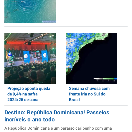
Projeção aponta queda
Semana chuvosa com
de 9,4% na safra
frente fria no Sul do
2024/25 de cana
Brasil
Destino: República Dominicana! Passeios
incríveis o ano todo
A República Dominicana é um paraíso caribenho com uma