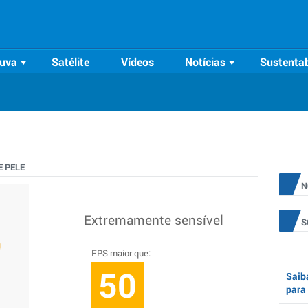
uva
Satélite
Vídeos
Notícias
Sustentab
 PELE
N
Extremamente sensível
S
FPS maior que:
50
Saiba
para 