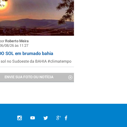
por
Roberto Meira
06/08/26 às 11:27
DO SOL em brumado bahia
 sol no Sudoeste da BAHIA #climatempo
ENVIE SUA FOTO OU NOTÍCIA