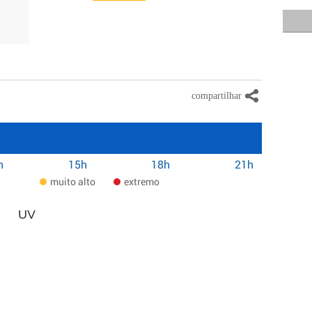
h
15h
18h
21h
muito alto
extremo
UV