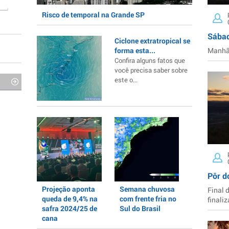
Risco de temporal na Grande SP
Sábad
Ciclone extratropical se
forma esta...
Manhã 
Confira alguns fatos que
você precisa saber sobre
este o...
Pôr d
Projeção aponta
Semana chuvosa
Final 
queda de 9,4% na
com frente fria no
finaliz
safra 2024/25 de
Sul do Brasil
cana