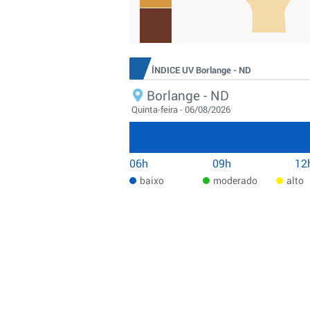
ÍNDICE UV Borlange - ND
Borlange - ND
Quinta-feira - 06/08/2026
06h
09h
12
baixo
moderado
alto