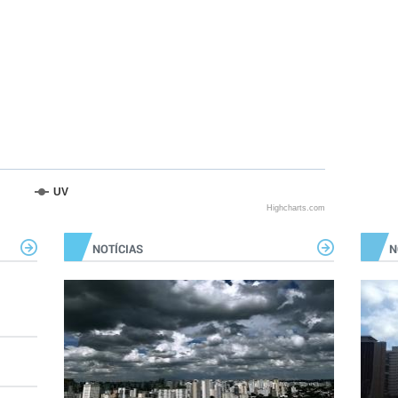
UV
Highcharts.com
NOTÍCIAS
N