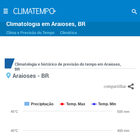
Climatologia em Araioses, BR
>
Clima e Previsão do Tempo
Climática
Climatologia e histórico de previsão do tempo em Araioses,
BR
Araioses - BR
Precipitação
Temp. Max
Temp. Min
45°C
500 mm
40°C
400 mm