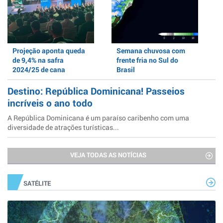
Projeção aponta queda
Semana chuvosa com
de 9,4% na safra
frente fria no Sul do
2024/25 de cana
Brasil
Destino: República Dominicana! Passeios
incríveis o ano todo
A República Dominicana é um paraíso caribenho com uma
diversidade de atrações turísticas...
VEJA TODAS AS NOTÍCIAS
SATÉLITE