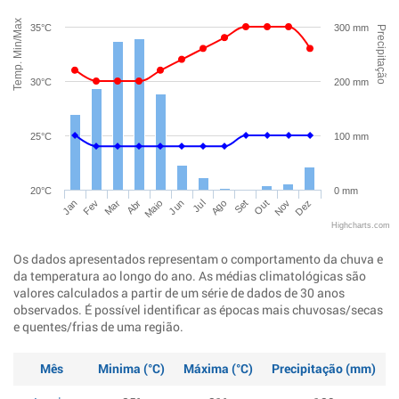
Temp. Min/Max
35°C
300 mm
Precipitação
30°C
200 mm
25°C
100 mm
20°C
0 mm
Jan
Abr
Jul
Out
Mar
Jun
Set
Dez
Fev
Maio
Ago
Nov
Highcharts.com
Os dados apresentados representam o comportamento da chuva e
da temperatura ao longo do ano. As médias climatológicas são
valores calculados a partir de um série de dados de 30 anos
observados. É possível identificar as épocas mais chuvosas/secas
e quentes/frias de uma região.
Mês
Minima (°C)
Máxima (°C)
Precipitação (mm)