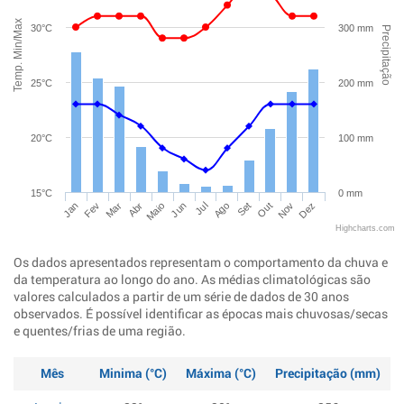
Temp. Min/Max
30°C
300 mm
Precipitação
25°C
200 mm
20°C
100 mm
15°C
0 mm
Jan
Abr
Jul
Out
Mar
Jun
Set
Dez
Fev
Maio
Ago
Nov
Highcharts.com
Os dados apresentados representam o comportamento da chuva e
da temperatura ao longo do ano. As médias climatológicas são
valores calculados a partir de um série de dados de 30 anos
observados. É possível identificar as épocas mais chuvosas/secas
e quentes/frias de uma região.
Mês
Minima (°C)
Máxima (°C)
Precipitação (mm)