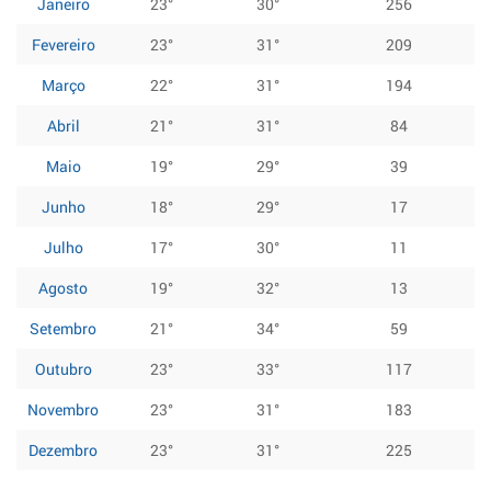
Janeiro
23°
30°
256
Fevereiro
23°
31°
209
Março
22°
31°
194
Abril
21°
31°
84
Maio
19°
29°
39
Junho
18°
29°
17
Julho
17°
30°
11
Agosto
19°
32°
13
Setembro
21°
34°
59
Outubro
23°
33°
117
Novembro
23°
31°
183
Dezembro
23°
31°
225