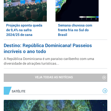
Projeção aponta queda
Semana chuvosa com
de 9,4% na safra
frente fria no Sul do
2024/25 de cana
Brasil
Destino: República Dominicana! Passeios
incríveis o ano todo
A República Dominicana é um paraíso caribenho com uma
diversidade de atrações turísticas...
VEJA TODAS AS NOTÍCIAS
SATÉLITE