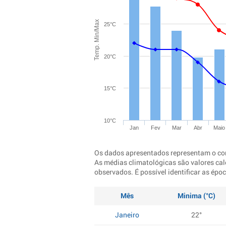
Temp. Min/Max
25°C
20°C
15°C
10°C
Jan
Fev
Mar
Abr
Maio
Os dados apresentados representam o co
As médias climatológicas são valores cal
observados. É possível identificar as ép
Mês
Minima (°C)
Janeiro
22°