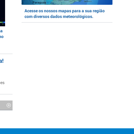
Acesse os nossos mapas para a sua região
com diversos dados meteorológicos.
sa
no
a!
ões