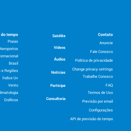
o do tempo
Contato
Satélite
Praias
Anuncie
Vídeos
Aeroportos
Fale Conosco
ternacional
Áudios
Politica de privacidade
Brasil
Change privacy settings
 e Regiões
Notícias
Trabalhe Conosco
Índice Uv
Vento
FAQ
Participe
limatologia
Termos de Uso
Consultoria
Gráficos
Previsão por email
Configurações
API de previsão do tempo