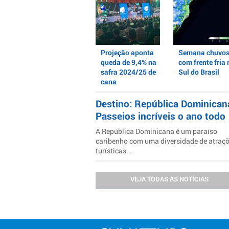
Projeção aponta
Semana chuvo
queda de 9,4% na
com frente fria 
safra 2024/25 de
Sul do Brasil
cana
Destino: República Dominican
Passeios incríveis o ano todo
A República Dominicana é um paraíso
caribenho com uma diversidade de atraç
turísticas...
VEJA TODAS AS NOTÍCIAS