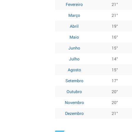
Fevereiro
21°
Março
21°
Abril
19°
Maio
16°
Junho
15°
Julho
14°
Agosto
15°
Setembro
17°
Outubro
20°
Novembro
20°
Dezembro
21°