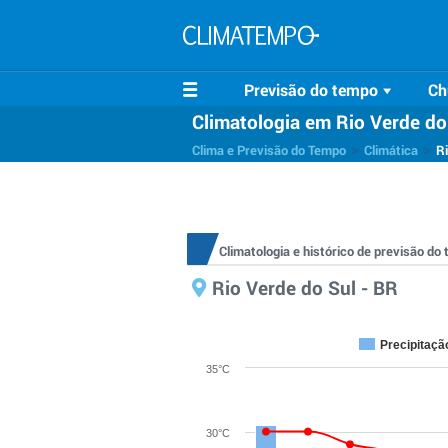
Previsão do tempo
Ch
Climatologia em Rio Verde do
>
>
Clima e Previsão do Tempo
Climática
Ri
Climatologia e histórico de previsão do
Rio Verde do Sul - BR
Precipitaçã
35°C
30°C