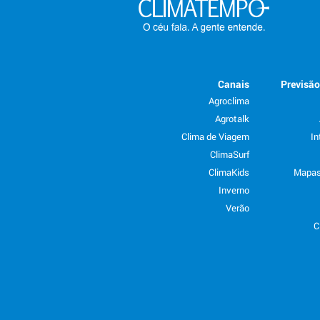
Canais
Previsã
Agroclima
Agrotalk
Clima de Viagem
In
ClimaSurf
ClimaKids
Mapas
Inverno
Verão
C