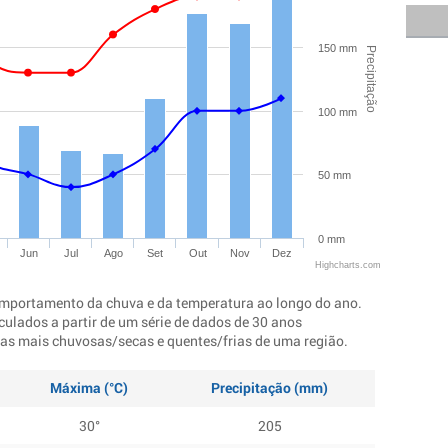
150 mm
Precipitação
100 mm
50 mm
0 mm
Jun
Jul
Ago
Set
Out
Nov
Dez
Highcharts.com
mportamento da chuva e da temperatura ao longo do ano.
culados a partir de um série de dados de 30 anos
ocas mais chuvosas/secas e quentes/frias de uma região.
Máxima (°C)
Precipitação (mm)
30°
205