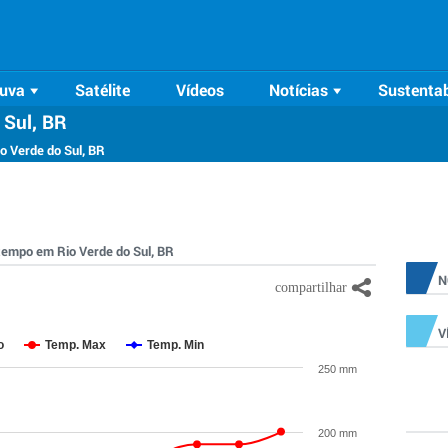
uva
Satélite
Vídeos
Notícias
Sustentab
 Sul, BR
o Verde do Sul, BR
 tempo em Rio Verde do Sul, BR
N
V
o
Temp. Max
Temp. Min
250 mm
200 mm