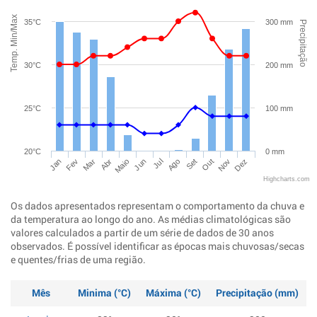
Temp. Min/Max
35°C
300 mm
Precipitação
30°C
200 mm
25°C
100 mm
20°C
0 mm
Jan
Abr
Jul
Out
Mar
Jun
Set
Dez
Fev
Maio
Ago
Nov
Highcharts.com
Os dados apresentados representam o comportamento da chuva e
da temperatura ao longo do ano. As médias climatológicas são
valores calculados a partir de um série de dados de 30 anos
observados. É possível identificar as épocas mais chuvosas/secas
e quentes/frias de uma região.
Mês
Minima (°C)
Máxima (°C)
Precipitação (mm)