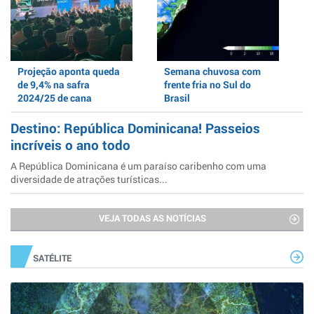
Projeção aponta queda
Semana chuvosa com
de 9,4% na safra
frente fria no Sul do
2024/25 de cana
Brasil
Destino: República Dominicana! Passeios
incríveis o ano todo
A República Dominicana é um paraíso caribenho com uma
diversidade de atrações turísticas...
VEJA TODAS AS NOTÍCIAS
SATÉLITE