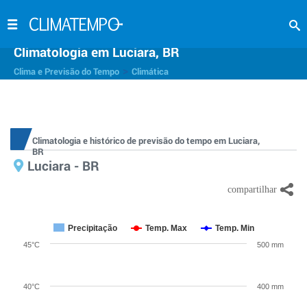
Climatologia em Luciara, BR
>
Clima e Previsão do Tempo
Climática
Climatologia e histórico de previsão do tempo em Luciara,
BR
Luciara - BR
Precipitação
Temp. Max
Temp. Min
45°C
500 mm
40°C
400 mm