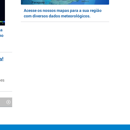
Acesse os nossos mapas para a sua região
com diversos dados meteorológicos.
sa
no
a!
ões