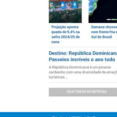
Projeção aponta
Semana chuvo
queda de 9,4% na
com frente fria 
safra 2024/25 de
Sul do Brasil
cana
Destino: República Dominican
Passeios incríveis o ano todo
A República Dominicana é um paraíso
caribenho com uma diversidade de atraç
turísticas...
VEJA TODAS AS NOTÍCIAS