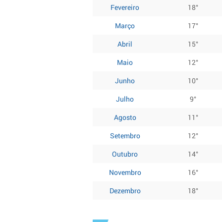
Fevereiro
18°
Março
17°
Abril
15°
Maio
12°
Junho
10°
Julho
9°
Agosto
11°
Setembro
12°
Outubro
14°
Novembro
16°
Dezembro
18°