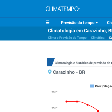
Previsão do tempo
Ch
Climatologia em Carazinho, 
>
>
Clima e Previsão do Tempo
Climática
C
Climatologia e histórico de previsão d
Carazinho - BR
Precipitaçã
30°C
25°C