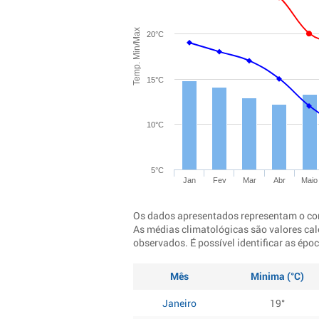
Temp. Min/Max
20°C
15°C
10°C
5°C
Jan
Fev
Mar
Abr
Maio
Os dados apresentados representam o co
As médias climatológicas são valores cal
observados. É possível identificar as ép
Mês
Minima (°C)
Janeiro
19°