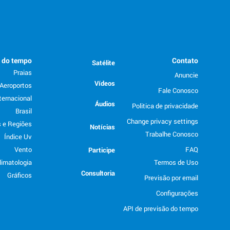
o do tempo
Contato
Satélite
Praias
Anuncie
Vídeos
Aeroportos
Fale Conosco
ternacional
Áudios
Politica de privacidade
Brasil
Change privacy settings
 e Regiões
Notícias
Trabalhe Conosco
Índice Uv
Vento
FAQ
Participe
limatologia
Termos de Uso
Consultoria
Gráficos
Previsão por email
Configurações
API de previsão do tempo