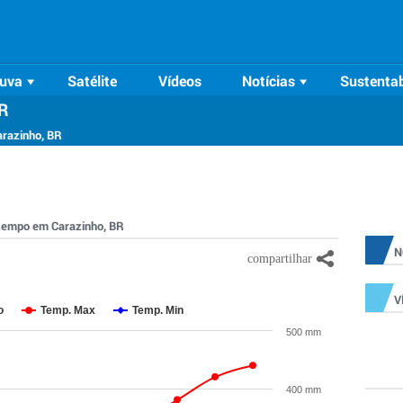
uva
Satélite
Vídeos
Notícias
Sustentab
BR
arazinho, BR
o tempo em Carazinho, BR
N
V
o
Temp. Max
Temp. Min
500 mm
400 mm