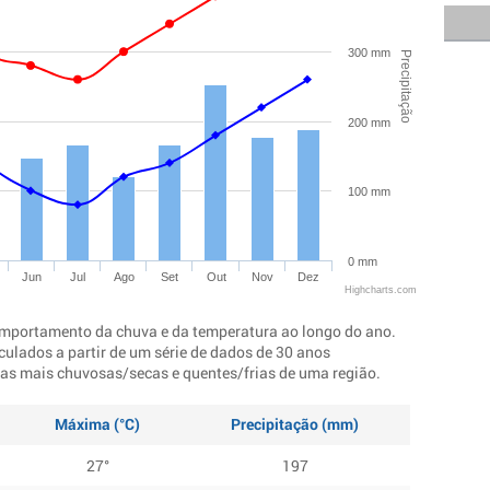
300 mm
Precipitação
200 mm
100 mm
0 mm
Jun
Jul
Ago
Set
Out
Nov
Dez
Highcharts.com
mportamento da chuva e da temperatura ao longo do ano.
culados a partir de um série de dados de 30 anos
ocas mais chuvosas/secas e quentes/frias de uma região.
Máxima (°C)
Precipitação (mm)
27°
197