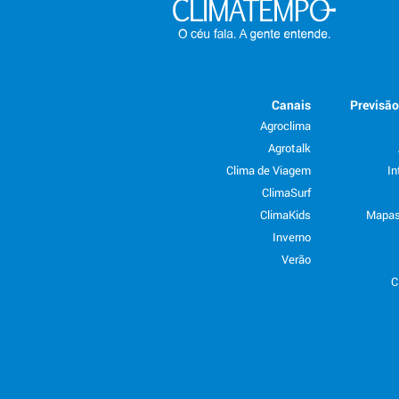
Canais
Previsã
Agroclima
Agrotalk
Clima de Viagem
In
ClimaSurf
ClimaKids
Mapas
Inverno
Verão
C