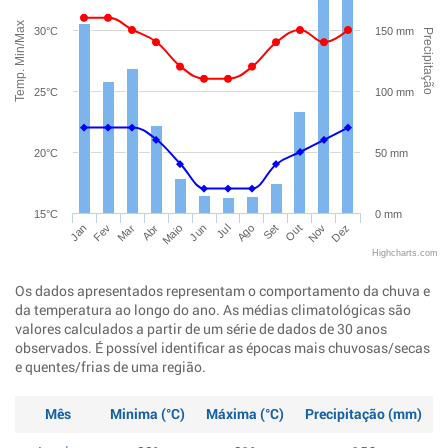
Temp. Min/Max
30°C
150 mm
Precipitação
25°C
100 mm
20°C
50 mm
15°C
0 mm
Jan
Abr
Jul
Out
Mar
Jun
Set
Dez
Fev
Maio
Ago
Nov
Highcharts.com
Os dados apresentados representam o comportamento da chuva e
da temperatura ao longo do ano. As médias climatológicas são
valores calculados a partir de um série de dados de 30 anos
observados. É possível identificar as épocas mais chuvosas/secas
e quentes/frias de uma região.
Mês
Minima (°C)
Máxima (°C)
Precipitação (mm)