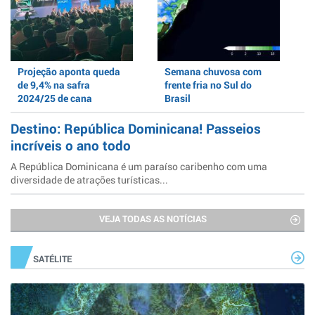
Projeção aponta queda
Semana chuvosa com
de 9,4% na safra
frente fria no Sul do
2024/25 de cana
Brasil
Destino: República Dominicana! Passeios
incríveis o ano todo
A República Dominicana é um paraíso caribenho com uma
diversidade de atrações turísticas...
VEJA TODAS AS NOTÍCIAS
SATÉLITE