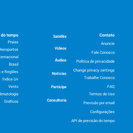
o do tempo
Contato
Satélite
Praias
Anuncie
Vídeos
Aeroportos
Fale Conosco
ternacional
Áudios
Politica de privacidade
Brasil
Change privacy settings
 e Regiões
Notícias
Trabalhe Conosco
Índice Uv
Vento
FAQ
Participe
limatologia
Termos de Uso
Consultoria
Gráficos
Previsão por email
Configurações
API de previsão do tempo