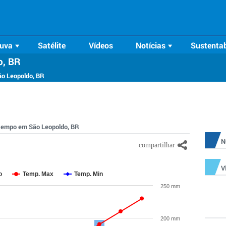
uva
Satélite
Vídeos
Notícias
Sustentab
o, BR
ão Leopoldo, BR
o tempo em São Leopoldo, BR
N
V
o
Temp. Max
Temp. Min
250 mm
200 mm