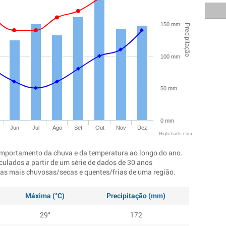
150 mm
Precipitação
100 mm
50 mm
0 mm
Jun
Jul
Ago
Set
Out
Nov
Dez
Highcharts.com
mportamento da chuva e da temperatura ao longo do ano.
culados a partir de um série de dados de 30 anos
ocas mais chuvosas/secas e quentes/frias de uma região.
Máxima (°C)
Precipitação (mm)
29°
172