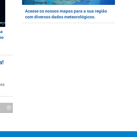
Acesse os nossos mapas para a sua região
com diversos dados meteorológicos.
sa
no
a!
ões