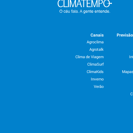
Canais
Previsã
Agroclima
Agrotalk
Clima de Viagem
In
ClimaSurf
ClimaKids
Mapas
Inverno
Verão
C