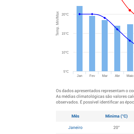
Temp. Min/Max
20°C
15°C
10°C
5°C
Jan
Fev
Mar
Abr
Maio
Os dados apresentados representam o co
As médias climatológicas são valores cal
observados. É possível identificar as ép
Mês
Minima (°C)
Janeiro
20°