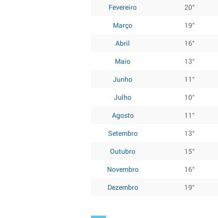
Fevereiro
20°
Março
19°
Abril
16°
Maio
13°
Junho
11°
Julho
10°
Agosto
11°
Setembro
13°
Outubro
15°
Novembro
16°
Dezembro
19°