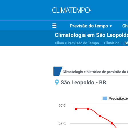
Previsão do tempo
Ch
Climatologia em São Leopold
>
>
Clima e Previsão do Tempo
Climática
S
Climatologia e histórico de previsão d
São Leopoldo - BR
Precipitaçã
30°C
25°C