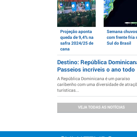
Projeção aponta
Semana chuvo
queda de 9,4% na
com frente fria 
safra 2024/25 de
Sul do Brasil
cana
Destino: República Dominican
Passeios incríveis o ano todo
A República Dominicana é um paraíso
caribenho com uma diversidade de atraç
turísticas...
VEJA TODAS AS NOTÍCIAS