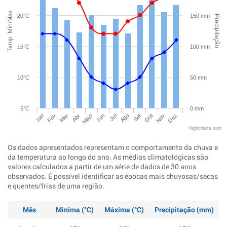
Temp. Min/Max
20°C
150 mm
Precipitação
15°C
100 mm
10°C
50 mm
5°C
0 mm
Jan
Abr
Jul
Out
Mar
Jun
Set
Dez
Fev
Maio
Ago
Nov
Highcharts.com
Os dados apresentados representam o comportamento da chuva e
da temperatura ao longo do ano. As médias climatológicas são
valores calculados a partir de um série de dados de 30 anos
observados. É possível identificar as épocas mais chuvosas/secas
e quentes/frias de uma região.
Mês
Minima (°C)
Máxima (°C)
Precipitação (mm)