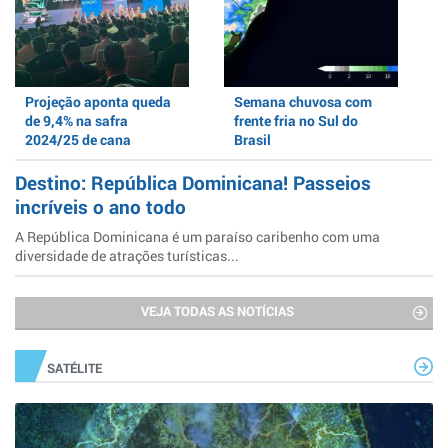
Projeção aponta queda
Semana chuvosa com
de 9,4% na safra
frente fria no Sul do
2024/25 de cana
Brasil
Destino: República Dominicana! Passeios
incríveis o ano todo
A República Dominicana é um paraíso caribenho com uma
diversidade de atrações turísticas...
VEJA TODAS AS NOTÍCIAS
SATÉLITE