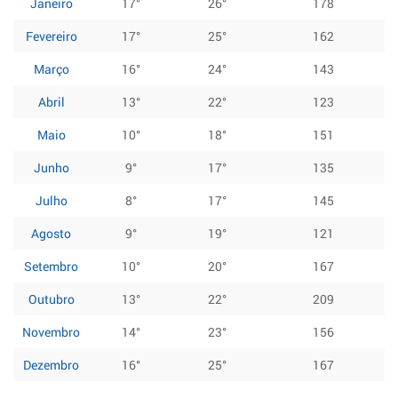
Janeiro
17°
26°
178
Fevereiro
17°
25°
162
Março
16°
24°
143
Abril
13°
22°
123
Maio
10°
18°
151
Junho
9°
17°
135
Julho
8°
17°
145
Agosto
9°
19°
121
Setembro
10°
20°
167
Outubro
13°
22°
209
Novembro
14°
23°
156
Dezembro
16°
25°
167