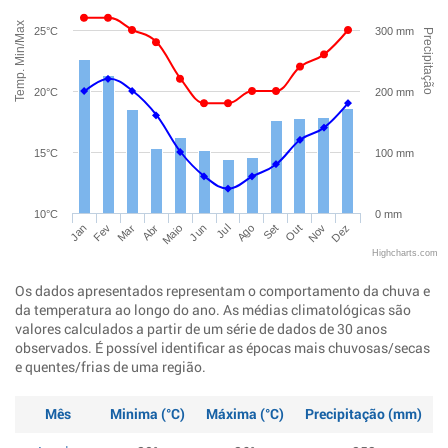
Temp. Min/Max
25°C
300 mm
Precipitação
20°C
200 mm
15°C
100 mm
10°C
0 mm
Jan
Abr
Jul
Out
Mar
Jun
Set
Dez
Fev
Maio
Ago
Nov
Highcharts.com
Os dados apresentados representam o comportamento da chuva e
da temperatura ao longo do ano. As médias climatológicas são
valores calculados a partir de um série de dados de 30 anos
observados. É possível identificar as épocas mais chuvosas/secas
e quentes/frias de uma região.
Mês
Minima (°C)
Máxima (°C)
Precipitação (mm)