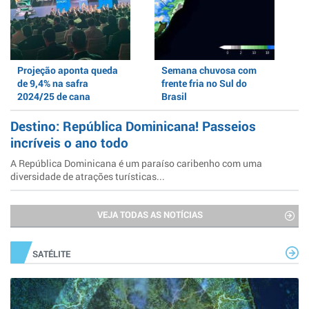
Projeção aponta queda
Semana chuvosa com
de 9,4% na safra
frente fria no Sul do
2024/25 de cana
Brasil
Destino: República Dominicana! Passeios
incríveis o ano todo
A República Dominicana é um paraíso caribenho com uma
diversidade de atrações turísticas...
VEJA TODAS AS NOTÍCIAS
SATÉLITE