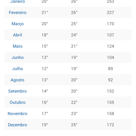
Janeiro
20°
26°
253
Fevereiro
21°
26°
227
Março
20°
25°
170
Abril
18°
24°
107
Maio
15°
21°
124
Junho
13°
19°
104
Julho
12°
19°
89
Agosto
13°
20°
92
Setembro
14°
20°
152
Outubro
16°
22°
155
Novembro
17°
23°
158
Dezembro
19°
25°
172