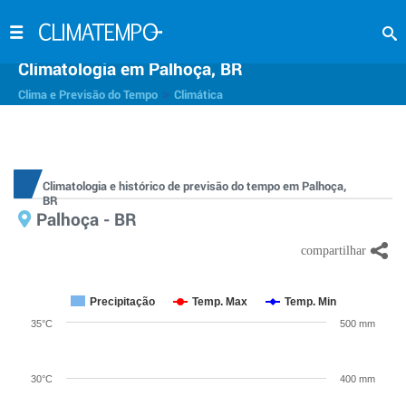
Climatologia em Palhoça, BR
>
Clima e Previsão do Tempo
Climática
Climatologia e histórico de previsão do tempo em Palhoça,
BR
Palhoça - BR
Precipitação
Temp. Max
Temp. Min
35°C
500 mm
30°C
400 mm