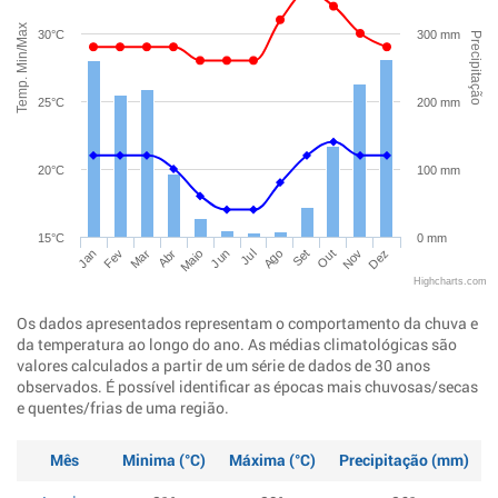
Temp. Min/Max
30°C
300 mm
Precipitação
25°C
200 mm
20°C
100 mm
15°C
0 mm
Jan
Abr
Jul
Out
Mar
Jun
Set
Dez
Fev
Maio
Ago
Nov
Highcharts.com
Os dados apresentados representam o comportamento da chuva e
da temperatura ao longo do ano. As médias climatológicas são
valores calculados a partir de um série de dados de 30 anos
observados. É possível identificar as épocas mais chuvosas/secas
e quentes/frias de uma região.
Mês
Minima (°C)
Máxima (°C)
Precipitação (mm)