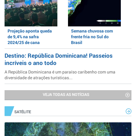
Projeção aponta queda
Semana chuvosa com
de 9,4% na safra
frente fria no Sul do
2024/25 de cana
Brasil
Destino: República Dominicana! Passeios
incríveis o ano todo
A República Dominicana é um paraíso caribenho com uma
diversidade de atrações turísticas...
VEJA TODAS AS NOTÍCIAS
SATÉLITE