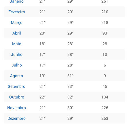
Janeiro
21°
29°
261
Fevereiro
21°
29°
210
Março
21°
29°
218
Abril
20°
29°
93
Maio
18°
28°
28
Junho
17°
28°
10
Julho
17°
28°
6
Agosto
19°
31°
9
Setembro
21°
33°
45
Outubro
22°
32°
134
Novembro
21°
30°
226
Dezembro
21°
29°
263