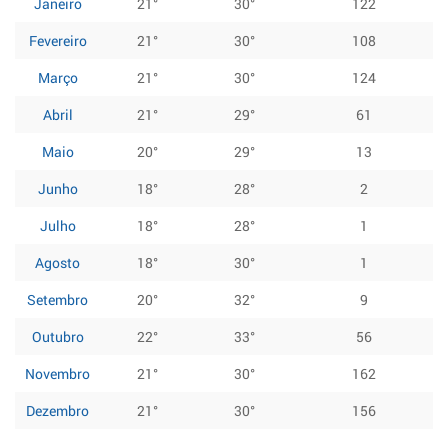
Janeiro
21°
30°
122
Fevereiro
21°
30°
108
Março
21°
30°
124
Abril
21°
29°
61
Maio
20°
29°
13
Junho
18°
28°
2
Julho
18°
28°
1
Agosto
18°
30°
1
Setembro
20°
32°
9
Outubro
22°
33°
56
Novembro
21°
30°
162
Dezembro
21°
30°
156