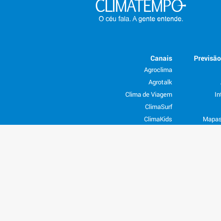
Canais
Previsã
Agroclima
Agrotalk
Clima de Viagem
In
ClimaSurf
ClimaKids
Mapas
Inverno
Verão
C