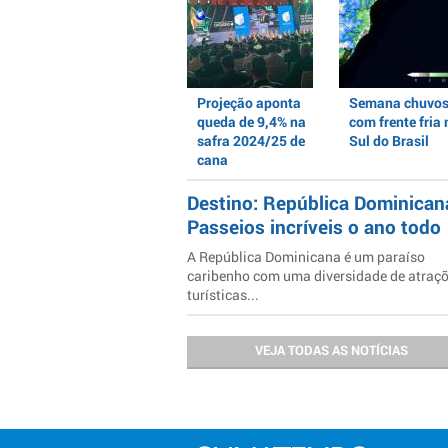
Projeção aponta
Semana chuvo
queda de 9,4% na
com frente fria 
safra 2024/25 de
Sul do Brasil
cana
Destino: República Dominican
Passeios incríveis o ano todo
A República Dominicana é um paraíso
caribenho com uma diversidade de atraç
turísticas...
VEJA TODAS AS NOTÍCIAS