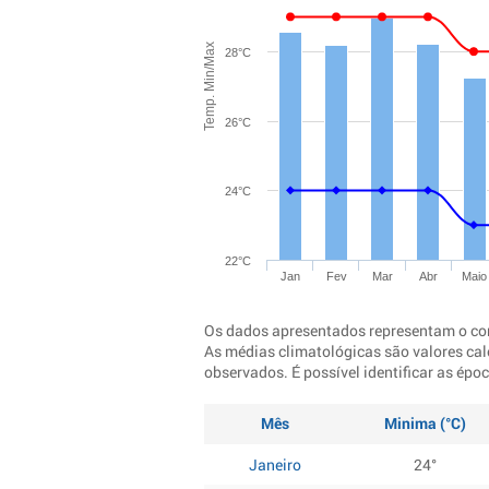
Temp. Min/Max
28°C
26°C
24°C
22°C
Jan
Fev
Mar
Abr
Maio
Os dados apresentados representam o co
As médias climatológicas são valores cal
observados. É possível identificar as ép
Mês
Minima (°C)
Janeiro
24°