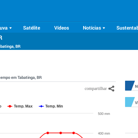
uva
Satélite
Vídeos
Notícias
Sustentab
R
abatinga, BR
o tempo em Tabatinga, BR
N
V
o
Temp. Max
Temp. Min
500 mm
400 mm