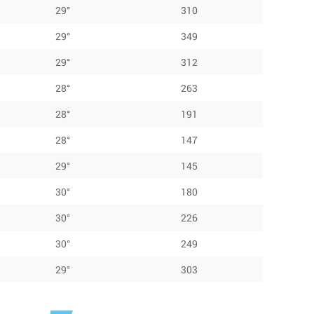
29°
310
29°
349
29°
312
28°
263
28°
191
28°
147
29°
145
30°
180
30°
226
30°
249
29°
303