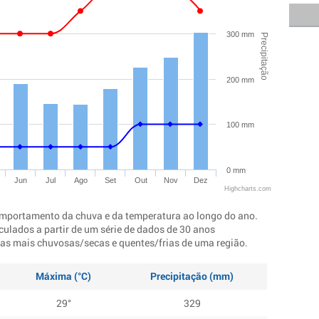
300 mm
Precipitação
200 mm
100 mm
0 mm
Jun
Jul
Ago
Set
Out
Nov
Dez
Highcharts.com
mportamento da chuva e da temperatura ao longo do ano.
culados a partir de um série de dados de 30 anos
ocas mais chuvosas/secas e quentes/frias de uma região.
Máxima (°C)
Precipitação (mm)
29°
329