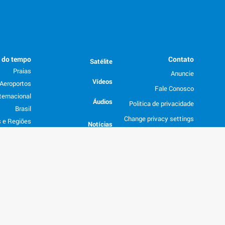
o do tempo
Contato
Satélite
Praias
Anuncie
Vídeos
Aeroportos
Fale Conosco
ternacional
Áudios
Politica de privacidade
Brasil
Change privacy settings
 e Regiões
Notícias
Trabalhe Conosco
Índice Uv
Vento
FAQ
Participe
limatologia
Termos de Uso
Consultoria
Gráficos
Previsão por email
Configurações
API de previsão do tempo