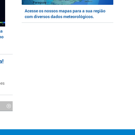
Acesse os nossos mapas para a sua região
com diversos dados meteorológicos.
sa
no
a!
ões