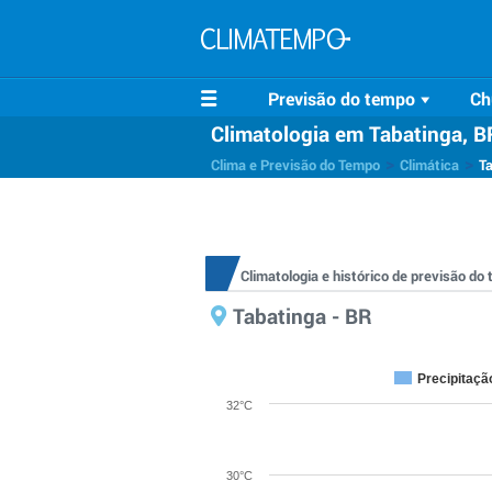
Previsão do tempo
Ch
Climatologia em Tabatinga, B
>
>
Clima e Previsão do Tempo
Climática
T
Climatologia e histórico de previsão d
Tabatinga - BR
Precipitaçã
32°C
30°C