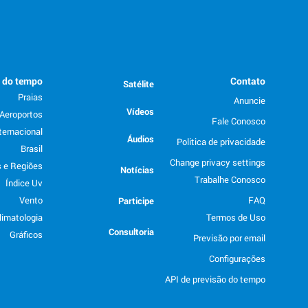
o do tempo
Contato
Satélite
Praias
Anuncie
Vídeos
Aeroportos
Fale Conosco
ternacional
Áudios
Politica de privacidade
Brasil
Change privacy settings
 e Regiões
Notícias
Trabalhe Conosco
Índice Uv
Vento
FAQ
Participe
limatologia
Termos de Uso
Consultoria
Gráficos
Previsão por email
Configurações
API de previsão do tempo