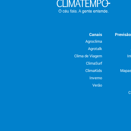
Canais
Previsã
Agroclima
Agrotalk
Clima de Viagem
In
ClimaSurf
ClimaKids
Mapas
Inverno
Verão
C