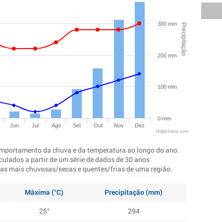
300 mm
Precipitação
200 mm
100 mm
0 mm
Jun
Jul
Ago
Set
Out
Nov
Dez
Highcharts.com
mportamento da chuva e da temperatura ao longo do ano.
culados a partir de um série de dados de 30 anos
ocas mais chuvosas/secas e quentes/frias de uma região.
Máxima (°C)
Precipitação (mm)
25°
294