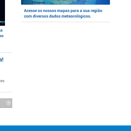
Acesse os nossos mapas para a sua região
com diversos dados meteorológicos.
sa
no
a!
ões