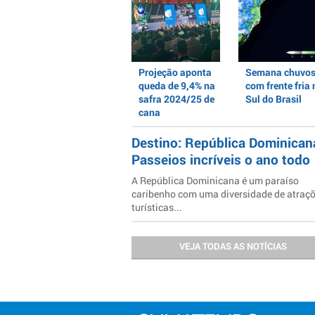
Projeção aponta
Semana chuvo
queda de 9,4% na
com frente fria 
safra 2024/25 de
Sul do Brasil
cana
Destino: República Dominican
Passeios incríveis o ano todo
A República Dominicana é um paraíso
caribenho com uma diversidade de atraç
turísticas...
VEJA TODAS AS NOTÍCIAS