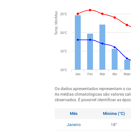
Temp. Min/Max
25°C
20°C
15°C
10°C
Jan
Fev
Mar
Abr
Maio
Os dados apresentados representam o co
As médias climatológicas são valores cal
observados. É possível identificar as ép
Mês
Minima (°C)
Janeiro
18°