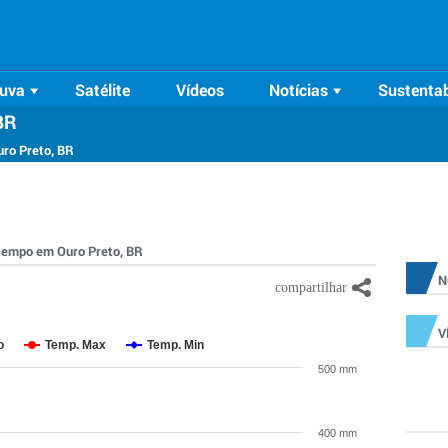
uva
Satélite
Vídeos
Notícias
Sustentab
BR
uro Preto, BR
o tempo em Ouro Preto, BR
N
V
o
Temp. Max
Temp. Min
500 mm
400 mm