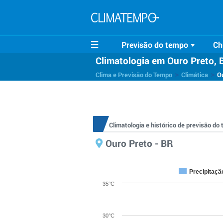
Previsão do tempo
Ch
Climatologia em Ouro Preto, 
>
>
Clima e Previsão do Tempo
Climática
O
Climatologia e histórico de previsão d
Ouro Preto - BR
Precipitaçã
35°C
30°C