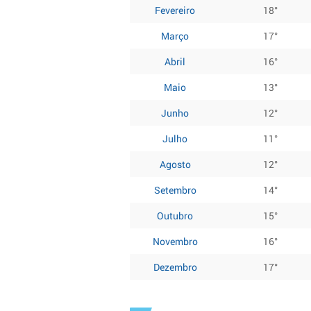
Fevereiro
18°
Março
17°
Abril
16°
Maio
13°
Junho
12°
Julho
11°
Agosto
12°
Setembro
14°
Outubro
15°
Novembro
16°
Dezembro
17°