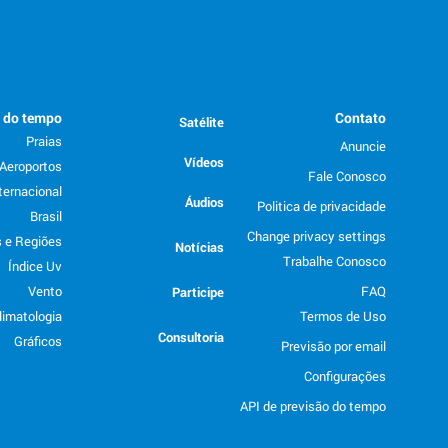
o do tempo
Contato
Satélite
Praias
Anuncie
Vídeos
Aeroportos
Fale Conosco
ternacional
Áudios
Politica de privacidade
Brasil
Change privacy settings
 e Regiões
Notícias
Trabalhe Conosco
Índice Uv
Vento
FAQ
Participe
limatologia
Termos de Uso
Consultoria
Gráficos
Previsão por email
Configurações
API de previsão do tempo