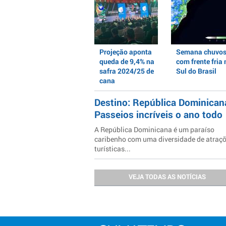
Projeção aponta
Semana chuvo
queda de 9,4% na
com frente fria 
safra 2024/25 de
Sul do Brasil
cana
Destino: República Dominican
Passeios incríveis o ano todo
A República Dominicana é um paraíso
caribenho com uma diversidade de atraç
turísticas...
VEJA TODAS AS NOTÍCIAS