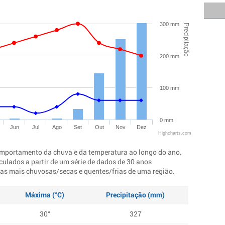
300 mm
Precipitação
200 mm
100 mm
0 mm
Jun
Jul
Ago
Set
Out
Nov
Dez
Highcharts.com
mportamento da chuva e da temperatura ao longo do ano.
culados a partir de um série de dados de 30 anos
ocas mais chuvosas/secas e quentes/frias de uma região.
Máxima (°C)
Precipitação (mm)
30°
327