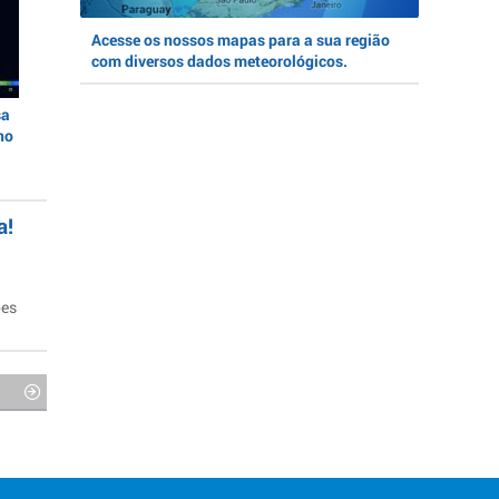
Acesse os nossos mapas para a sua região
com diversos dados meteorológicos.
sa
no
a!
ões