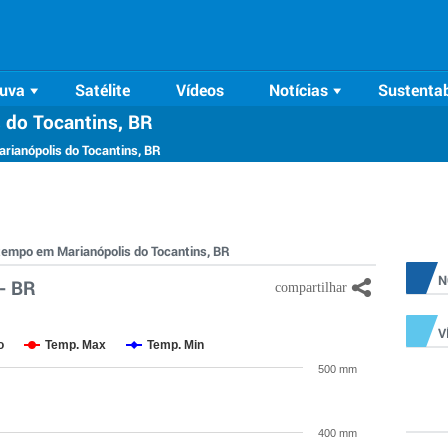
uva
Satélite
Vídeos
Notícias
Sustentab
 do Tocantins, BR
rianópolis do Tocantins, BR
o tempo em Marianópolis do Tocantins, BR
N
- BR
V
o
Temp. Max
Temp. Min
500 mm
400 mm