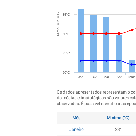
Temp. Min/Max
35°C
30°C
25°C
20°C
Jan
Fev
Mar
Abr
Maio
Os dados apresentados representam o co
As médias climatológicas são valores cal
observados. É possível identificar as ép
Mês
Minima (°C)
Janeiro
23°