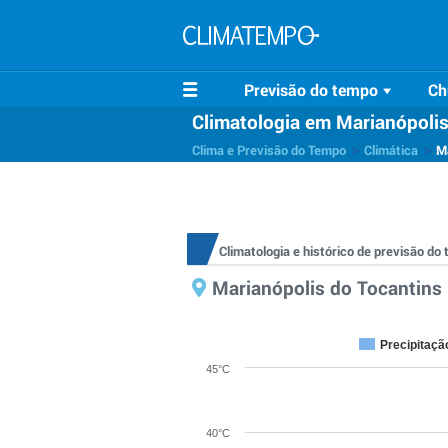
Previsão do tempo
Ch
Climatologia em Marianópolis
>
>
Clima e Previsão do Tempo
Climática
Ma
Climatologia e histórico de previsão d
Marianópolis do Tocantins 
Precipitaçã
45°C
40°C