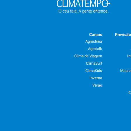
Canais
Previsã
Agroclima
Agrotalk
Clima de Viagem
In
ClimaSurf
ClimaKids
Mapas
Inverno
Verão
C