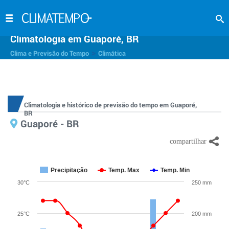
Climatologia em Guaporé, BR
>
Clima e Previsão do Tempo
Climática
Climatologia e histórico de previsão do tempo em Guaporé,
BR
Guaporé - BR
Precipitação
Temp. Max
Temp. Min
30°C
250 mm
25°C
200 mm