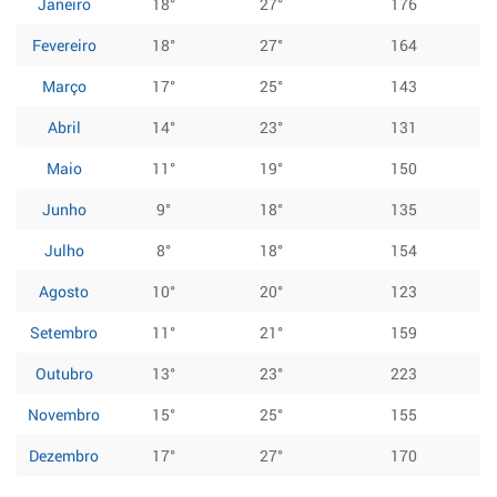
Janeiro
18°
27°
176
Fevereiro
18°
27°
164
Março
17°
25°
143
Abril
14°
23°
131
Maio
11°
19°
150
Junho
9°
18°
135
Julho
8°
18°
154
Agosto
10°
20°
123
Setembro
11°
21°
159
Outubro
13°
23°
223
Novembro
15°
25°
155
Dezembro
17°
27°
170