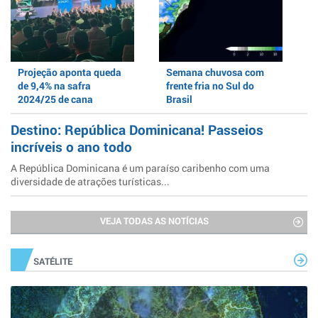
Projeção aponta queda
Semana chuvosa com
de 9,4% na safra
frente fria no Sul do
2024/25 de cana
Brasil
Destino: República Dominicana! Passeios
incríveis o ano todo
A República Dominicana é um paraíso caribenho com uma
diversidade de atrações turísticas...
VEJA TODAS AS NOTÍCIAS
SATÉLITE