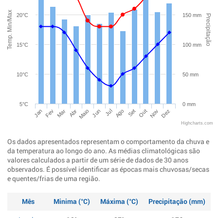
Temp. Min/Max
20°C
150 mm
Precipitação
15°C
100 mm
10°C
50 mm
5°C
0 mm
Jan
Abr
Jul
Out
Mar
Jun
Set
Dez
Fev
Maio
Ago
Nov
Highcharts.com
Os dados apresentados representam o comportamento da chuva e
da temperatura ao longo do ano. As médias climatológicas são
valores calculados a partir de um série de dados de 30 anos
observados. É possível identificar as épocas mais chuvosas/secas
e quentes/frias de uma região.
Mês
Minima (°C)
Máxima (°C)
Precipitação (mm)