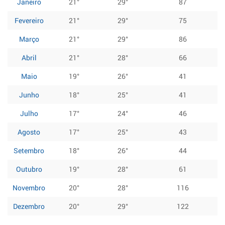
Janeiro
21°
29°
87
Fevereiro
21°
29°
75
Março
21°
29°
86
Abril
21°
28°
66
Maio
19°
26°
41
Junho
18°
25°
41
Julho
17°
24°
46
Agosto
17°
25°
43
Setembro
18°
26°
44
Outubro
19°
28°
61
Novembro
20°
28°
116
Dezembro
20°
29°
122