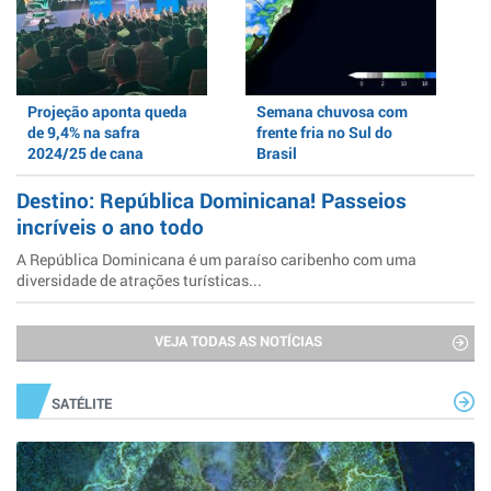
Projeção aponta queda
Semana chuvosa com
de 9,4% na safra
frente fria no Sul do
2024/25 de cana
Brasil
Destino: República Dominicana! Passeios
incríveis o ano todo
A República Dominicana é um paraíso caribenho com uma
diversidade de atrações turísticas...
VEJA TODAS AS NOTÍCIAS
SATÉLITE