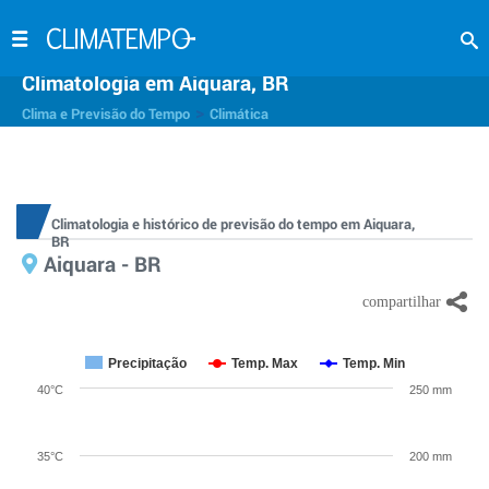
Climatologia em Aiquara, BR
>
Clima e Previsão do Tempo
Climática
Climatologia e histórico de previsão do tempo em Aiquara,
BR
Aiquara - BR
Precipitação
Temp. Max
Temp. Min
40°C
250 mm
35°C
200 mm