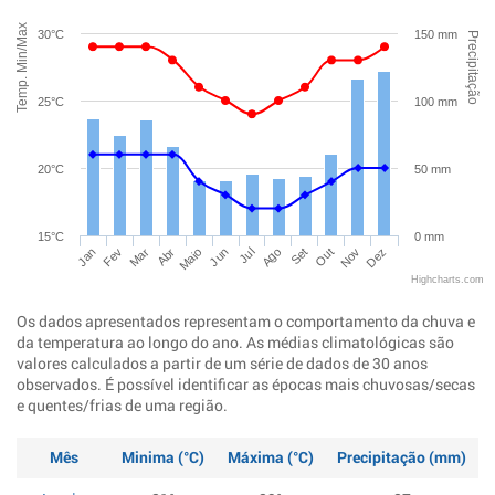
Temp. Min/Max
30°C
150 mm
Precipitação
25°C
100 mm
20°C
50 mm
15°C
0 mm
Jan
Abr
Jul
Out
Mar
Jun
Set
Dez
Fev
Maio
Ago
Nov
Highcharts.com
Os dados apresentados representam o comportamento da chuva e
da temperatura ao longo do ano. As médias climatológicas são
valores calculados a partir de um série de dados de 30 anos
observados. É possível identificar as épocas mais chuvosas/secas
e quentes/frias de uma região.
Mês
Minima (°C)
Máxima (°C)
Precipitação (mm)