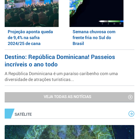
Projeção aponta queda
Semana chuvosa com
de 9,4% na safra
frente fria no Sul do
2024/25 de cana
Brasil
Destino: República Dominicana! Passeios
incríveis o ano todo
A República Dominicana é um paraíso caribenho com uma
diversidade de atrações turísticas...
VEJA TODAS AS NOTÍCIAS
SATÉLITE