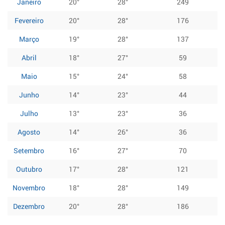
Janeiro
20°
28°
249
Fevereiro
20°
28°
176
Março
19°
28°
137
Abril
18°
27°
59
Maio
15°
24°
58
Junho
14°
23°
44
Julho
13°
23°
36
Agosto
14°
26°
36
Setembro
16°
27°
70
Outubro
17°
28°
121
Novembro
18°
28°
149
Dezembro
20°
28°
186