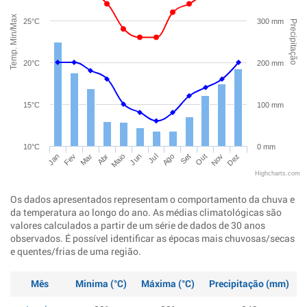
Temp. Min/Max
25°C
300 mm
Precipitação
20°C
200 mm
15°C
100 mm
10°C
0 mm
Jan
Abr
Jul
Out
Mar
Jun
Set
Dez
Fev
Maio
Ago
Nov
Highcharts.com
Os dados apresentados representam o comportamento da chuva e
da temperatura ao longo do ano. As médias climatológicas são
valores calculados a partir de um série de dados de 30 anos
observados. É possível identificar as épocas mais chuvosas/secas
e quentes/frias de uma região.
Mês
Minima (°C)
Máxima (°C)
Precipitação (mm)