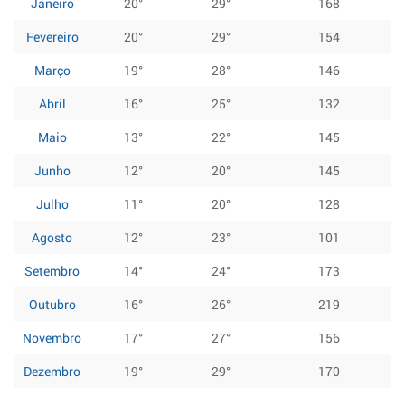
Janeiro
20°
29°
168
Fevereiro
20°
29°
154
Março
19°
28°
146
Abril
16°
25°
132
Maio
13°
22°
145
Junho
12°
20°
145
Julho
11°
20°
128
Agosto
12°
23°
101
Setembro
14°
24°
173
Outubro
16°
26°
219
Novembro
17°
27°
156
Dezembro
19°
29°
170