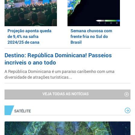
Projeção aponta queda
Semana chuvosa com
de 9,4% na safra
frente fria no Sul do
2024/25 de cana
Brasil
Destino: República Dominicana! Passeios
incríveis o ano todo
A República Dominicana é um paraíso caribenho com uma
diversidade de atrações turísticas...
VEJA TODAS AS NOTÍCIAS
SATÉLITE