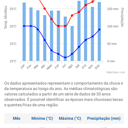
Temp. Min/Max
25°C
150 mm
Precipitação
20°C
100 mm
15°C
50 mm
10°C
0 mm
Jan
Abr
Jul
Out
Mar
Jun
Set
Dez
Fev
Maio
Ago
Nov
Highcharts.com
Os dados apresentados representam o comportamento da chuva e
da temperatura ao longo do ano. As médias climatológicas são
valores calculados a partir de um série de dados de 30 anos
observados. É possível identificar as épocas mais chuvosas/secas
e quentes/frias de uma região.
Mês
Minima (°C)
Máxima (°C)
Precipitação (mm)