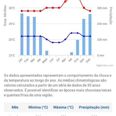
Temp. Min/Max
30°C
300 mm
Precipitação
25°C
200 mm
20°C
100 mm
15°C
0 mm
Jan
Abr
Jul
Out
Mar
Jun
Set
Dez
Fev
Maio
Ago
Nov
Highcharts.com
Os dados apresentados representam o comportamento da chuva e
da temperatura ao longo do ano. As médias climatológicas são
valores calculados a partir de um série de dados de 30 anos
observados. É possível identificar as épocas mais chuvosas/secas
e quentes/frias de uma região.
Mês
Minima (°C)
Máxima (°C)
Precipitação (mm)